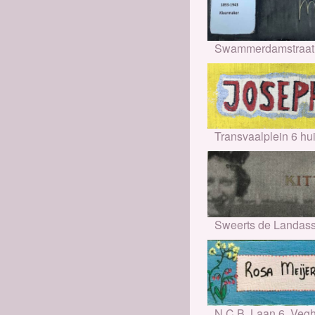
Swammerdamstraat 
Transvaalplein 6 h
Sweerts de Landass
N.C.B. Laan 6, Vegh