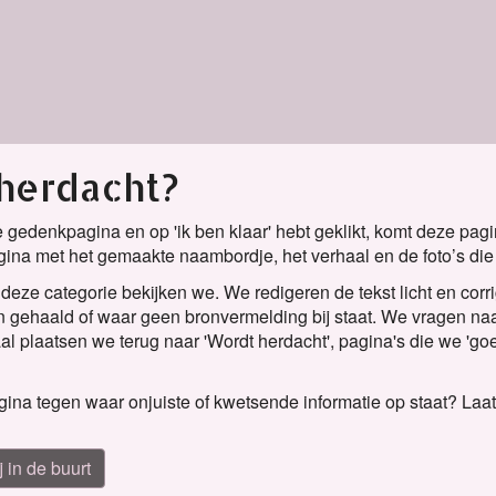
 herdacht?
e gedenkpagina en op 'ik ben klaar' hebt geklikt, komt deze pagin
na met het gemaakte naambordje, het verhaal en de foto’s die
eze categorie bekijken we. We redigeren de tekst licht en corri
 gehaald of waar geen bronvermelding bij staat. We vragen na
l plaatsen we terug naar 'Wordt herdacht', pagina's die we 'go
na tegen waar onjuiste of kwetsende informatie op staat? Laat
j in de buurt