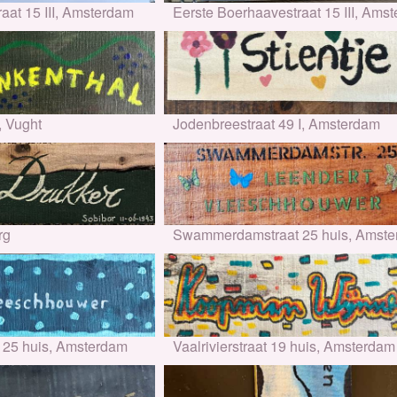
aat 15 III, Amsterdam
Eerste Boerhaavestraat 15 III, Ams
, Vught
Jodenbreestraat 49 I, Amsterdam
rg
Swammerdamstraat 25 huis, Amst
25 huis, Amsterdam
Vaalrivierstraat 19 huis, Amsterdam