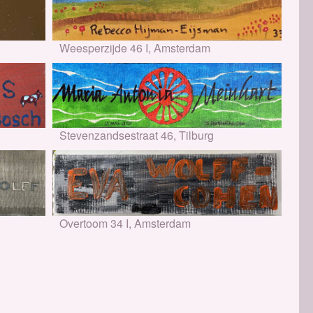
Weesperzijde 46 I, Amsterdam
Stevenzandsestraat 46, Tilburg
Overtoom 34 I, Amsterdam