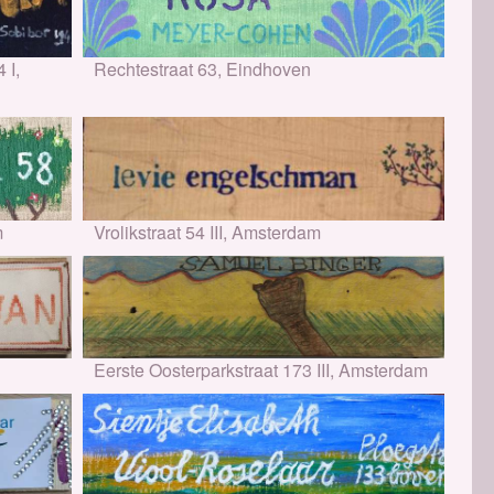
 I,
Rechtestraat 63, Eindhoven
m
Vrolikstraat 54 III, Amsterdam
Eerste Oosterparkstraat 173 III, Amsterdam