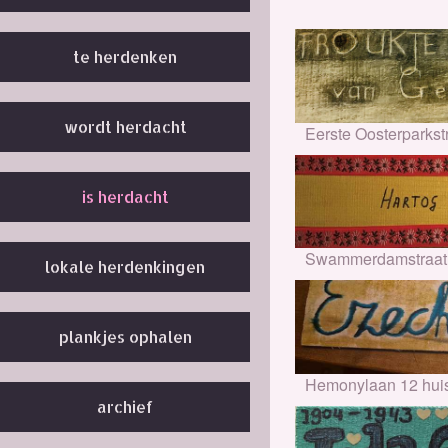
te herdenken
wordt herdacht
Eerste Oosterparkst
is herdacht
Swammerdamstraat 
lokale herdenkingen
plankjes ophalen
Hemonylaan 12 hui
archief