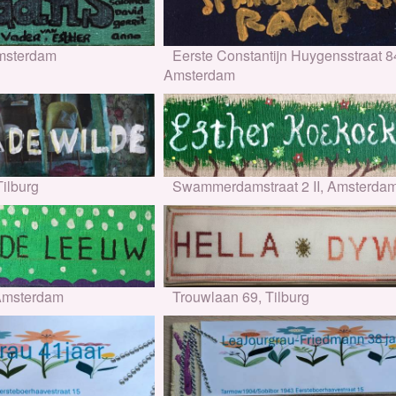
Amsterdam
Eerste Constantijn Huygensstraat 84
Amsterdam
Tilburg
Swammerdamstraat 2 II, Amsterda
, Amsterdam
Trouwlaan 69, Tilburg