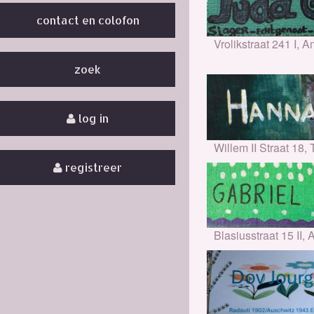
contact en colofon
Vrolikstraat 241 I, 
zoek
log in
Willem II Straat 18, 
registreer
Blasiusstraat 15 II