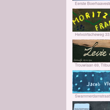
Eerste Boerhaavestr
Helvoirtscheweg 33
Trouwlaan 69, Tilbu
Swammerdamstraat 