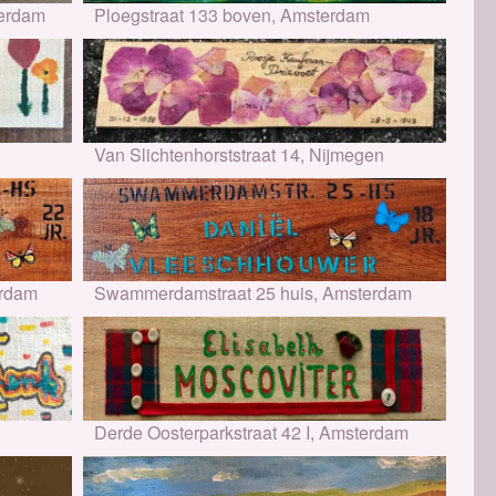
terdam
Ploegstraat 133 boven, Amsterdam
Van Slichtenhorststraat 14, Nijmegen
erdam
Swammerdamstraat 25 huis, Amsterdam
Derde Oosterparkstraat 42 I, Amsterdam