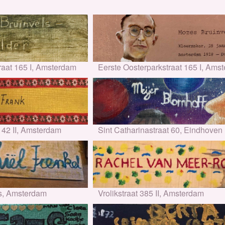
raat 165 I, Amsterdam
Eerste Oosterparkstraat 165 I, Ams
42 II, Amsterdam
Sint Catharinastraat 60, Eindhoven
s, Amsterdam
Vrolikstraat 385 II, Amsterdam