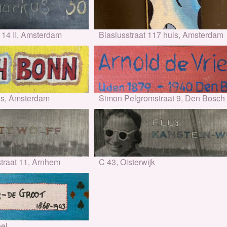
14 II, Amsterdam
Blasiusstraat 117 huis, Amsterdam
uis, Amsterdam
Simon Pelgromstraat 9, Den Bosch
traat 11, Arnhem
C 43, Oisterwijk
el