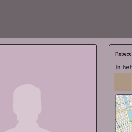
Rebecca
In he