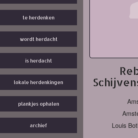
te herdenken
wordt herdacht
is herdacht
Reb
Schijven
lokale herdenkingen
Ams
plankjes ophalen
Amst
Louis Bo
archief