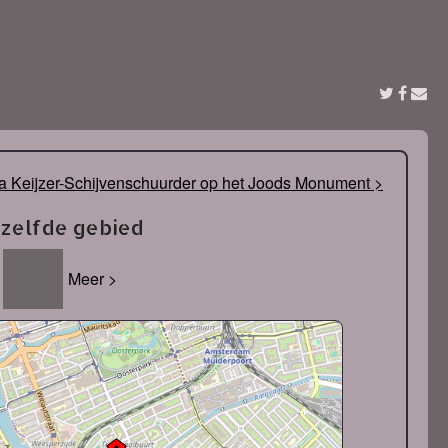
 Keijzer-Schijvenschuurder op het Joods Monument >
tzelfde gebied
Meer >