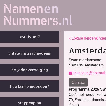
wat is het?
< Lokale herdenkinge
Amsterd
ontstaansgeschiedenis
Swammerdamstraat
1091RW Amsterdam
de jodenvervolging
janetvlug@hotmail
Contact
hoe kun je meedoen?
Programma 2026 S
Op 4 mei herdenken wi
70, Swammerdamstraat,
stappenplan
t/m 38.