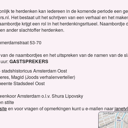
oonlijk te herdenken kan iedereen in de komende periode een 
l. Het bestaat uit het schrijven van een verhaal en het make
naambordje krijgt een rol in het herdenkingsritueel. Naambordje
een ander slachtoffer herdenken.
ammerdamstraat 53-70
 van de naambordjes en het uitspreken van de namen van de sl
 uur:
GASTSPREKERS
- stadshistoricus Amsterdam Oost
eres, Magid (Joods verhalenverteller)
meente Stadsdeel Oost
wenkoor Amsterdam o.l.v. Shura Lipovsky
n stilte
site
en voor vragen of opmerkingen kunt u e-mailen naar
janet