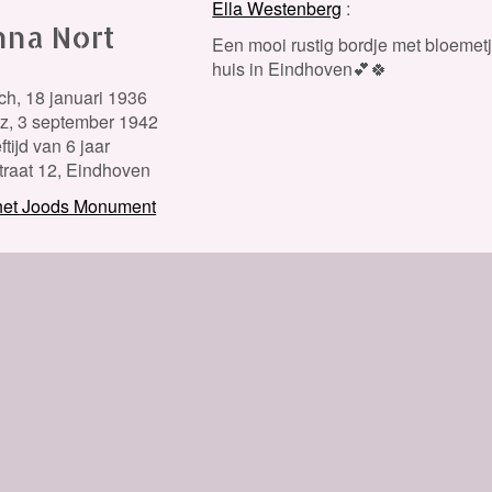
Ella Westenberg
nna Nort
Een mooi rustig bordje met bloeme
huis in Eindhoven💕🍀
ch,
18 januari 1936
z,
3 september 1942
ftijd van 6 jaar
traat 12, Eindhoven
 het Joods Monument