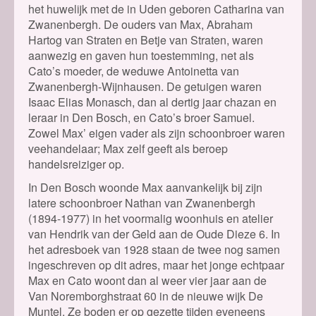
het huwelijk met de in Uden geboren Catharina van
Zwanenbergh. De ouders van Max, Abraham
Hartog van Straten en Betje van Straten, waren
aanwezig en gaven hun toestemming, net als
Cato’s moeder, de weduwe Antoinetta van
Zwanenbergh-Wijnhausen. De getuigen waren
Isaac Elias Monasch, dan al dertig jaar chazan en
leraar in Den Bosch, en Cato’s broer Samuel.
Zowel Max’ eigen vader als zijn schoonbroer waren
veehandelaar; Max zelf geeft als beroep
handelsreiziger op.
In Den Bosch woonde Max aanvankelijk bij zijn
latere schoonbroer Nathan van Zwanenbergh
(1894-1977) in het voormalig woonhuis en atelier
van Hendrik van der Geld aan de Oude Dieze 6. In
het adresboek van 1928 staan de twee nog samen
ingeschreven op dit adres, maar het jonge echtpaar
Max en Cato woont dan al weer vier jaar aan de
Van Noremborghstraat 60 in de nieuwe wijk De
Muntel. Ze boden er op gezette tijden eveneens