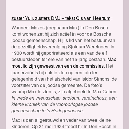
zuster Yuli, zusters DMJ – tekst Cis van Heertum
Wanneer Mozes (roepnaam Max) in Den Bosch
komt wonen zet hij zich actief in voor de Bossche
joodse gemeenschap. Hij is lid van het bestuur van
de gezelligheidsvereniging Sjoloum Wereinoes. In
1930 wordt hij geportretteerd als een van de elf
bestuursleden ter ere van het 15-jarig bestaan.
Max
Het
moet lid zijn geweest van een de commissies.
jaar ervóór is hij ook te zien op een foto ter
gelegenheid van het afscheid van Isidor Simons, de
voorzitter van de joodse gemeente. De foto’s
waarop Max te zien is, zijn afgebeeld in Max Cahen,
In vrede en vriendschap
,
sholoum vereinchous, een
kleine kroniek van de vooroorlogse joodse
gemeenschap in ’s Hertogenbosch
.
Max is dan al getrouwd en vader van twee kleine
kinderen. Op 21 mei 1924 treedt hij in Den Bosch in