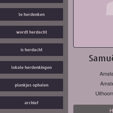
te herdenken
wordt herdacht
is herdacht
Samuë
lokale herdenkingen
Amst
Amst
plankjes ophalen
Uithoor
archief
H