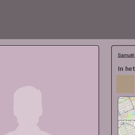
Samuël 
In he