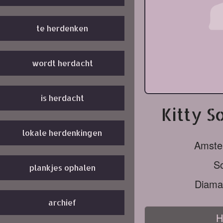
te herdenken
wordt herdacht
is herdacht
Kitty S
lokale herdenkingen
Amste
S
plankjes ophalen
Diaman
archief
H