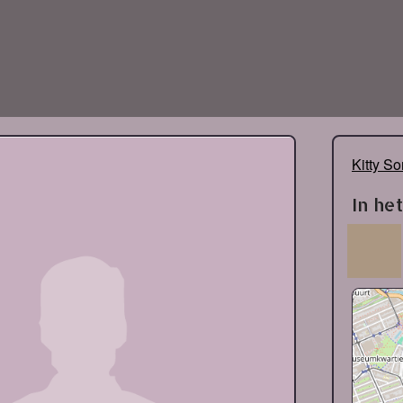
Kitty S
In he