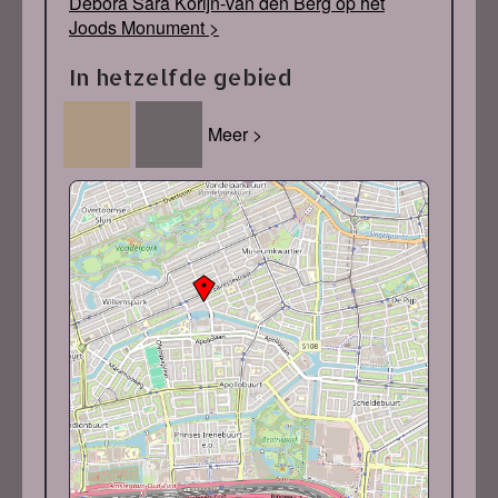
Debora Sara Korijn-van den Berg op het
Joods Monument >
In hetzelfde gebied
Meer >