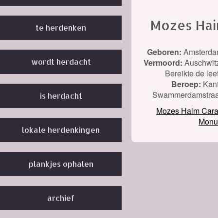
Mozes Hai
te herdenken
Geboren:
Amsterda
wordt herdacht
Vermoord:
Auschwit
Bereikte de leef
Beroep:
Kant
Swammerdamstraat
is herdacht
Mozes Haim Cara
Monu
lokale herdenkingen
plankjes ophalen
archief