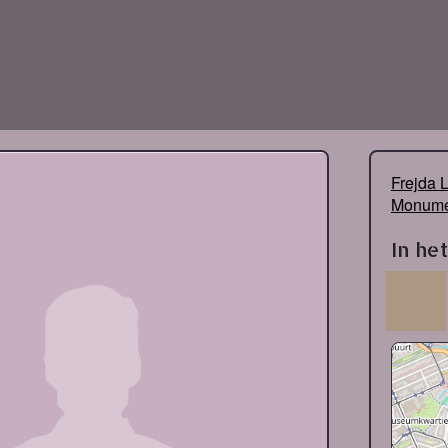
Frejda 
Monume
In he