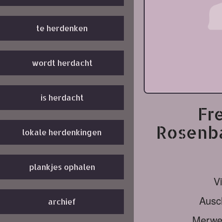
te herdenken
wordt herdacht
is herdacht
Fr
Rosenba
lokale herdenkingen
plankjes ophalen
Vi
Ausc
archief
Merwed