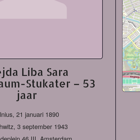
ejda Liba Sara
um-Stukater – 53
jaar
lnius,
21 januari 1890
hwitz,
3 september 1943
eplein 46 III, Amsterdam