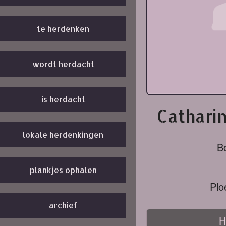
te herdenken
wordt herdacht
is herdacht
Catharin
lokale herdenkingen
B
plankjes ophalen
Plo
archief
H