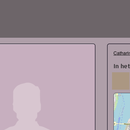
Cathari
In he