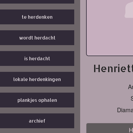
te herdenken
wordt herdacht
is herdacht
Henriett
lokale herdenkingen
A
plankjes ophalen
Diama
archief
H