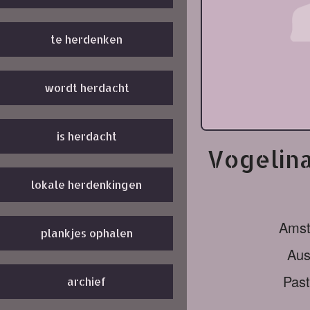
te herdenken
wordt herdacht
is herdacht
Vogelina
lokale herdenkingen
Ams
plankjes ophalen
Aus
Past
archief