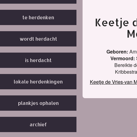
te herdenken
Keetje 
M
wordt herdacht
Geboren:
Ams
Vermoord:
is herdacht
Bereikte de
Kribbestr
Keetje de Vries-van
lokale herdenkingen
plankjes ophalen
archief