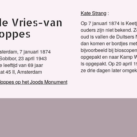
Kate Strang
de Vries-van
Op 7 januari 1874 is Kee
ouders zijn niet bekend. 
oppes
oud is vallen de Duitsers 
dan komen er bordjes met:
bijvoorbeeld bij bioscopen
terdam,
7 januari 1874
opgepakt en naar Kamp We
Sobibor,
23 april 1943
is opgepakt. Op 20 april 
 leeftijd van 69 jaar
ze drie dagen later omge
aat 45 II, Amsterdam
 Moppes op het Joods Monument