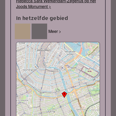
Rebecca Sara Werkendam-Zegerius op het
Joods Monument >
In hetzelfde gebied
Meer >