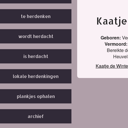
te herdenken
Kaatje
wordt herdacht
Geboren:
Ve
Vermoord:
Bereikte de
Heuvels
is herdacht
Kaatje de Wint
lokale herdenkingen
plankjes ophalen
archief