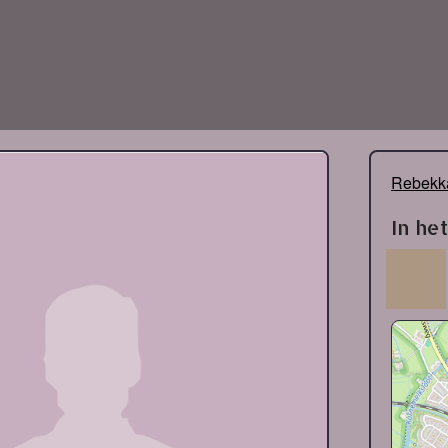
Rebekka
In he