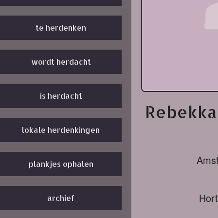
te herdenken
wordt herdacht
is herdacht
Rebekka
lokale herdenkingen
Ams
plankjes ophalen
Hort
archief