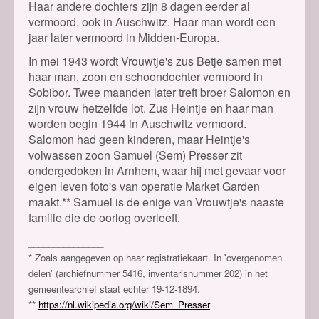
Haar andere dochters zijn 8 dagen eerder al
vermoord,
ook in Auschwitz. H
aar man wordt een
jaar later vermoord in Midden-Europa.
In mei 1943 wordt Vrouwtje's zus Betje samen met
haar man, zoon en schoondochter vermoord in
Sobibor. Twee maanden later treft broer Salomon en
zijn vrouw hetzelfde lot. Zus Heintje en haar man
worden begin 1944 in Auschwitz vermoord.
Salomon had geen kinderen, maar Heintje's
volwassen zoon Samuel (Sem) Presser zit
ondergedoken in Arnhem, waar hij met gevaar voor
eigen leven foto's van operatie Market Garden
maakt.** Samuel is de enige van Vrouwtje's naaste
familie die de oorlog overleeft.
_______________
* Zoals aangegeven op haar registratiekaart. In 'overgenomen
delen' (
archiefnummer 5416
, inventarisnummer 202)
in het
gemeentearchief staat echter 19-12-1894.
**
https://nl.wikipedia.org/wiki/Sem_Presser