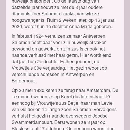
huwelijk ontbonden. Op de laatste dag van
datzelfde jaar trouwt ze met de 3 jaar oudere
diamantslijper Salomon Izaaks, van wie ze
hoogzwanger is. Ruim 2 weken later, op 16 januari
2020, wordt hun 1e dochter Anna Maria geboren.
In februari 1924 verhuizen ze naar Antwerpen.
Salomon heeft daar voor zijn huwelijk al vaker
gewoond en gewerkt, en zijn zus is er ook net
naartoe verhuisd met haar gezin. Hier wordt eind
dat jaar hun 2e dochter Esther geboren, op
Vrouwtje's 30e verjaardag. Het gezin woont op
verschillende adressen in Antwerpen en
Borgerhout.
Op 20 mei 1930 keren ze terug naar Amsterdam. De
1e maand wonen ze op Karel du Jardinstraat 19
eenhoog bij Vrouwtje's zus Betje, haar man Levie
van Gelder en 14-jarige zoon Salomon. Vervolgens
verhuist het gezin naar de overwegend Joodse
Swammerdambuurt. Eerst wonen ze 3 jaar op
Blasiusstraat 17 driehoog. Op eenhoog woont dan