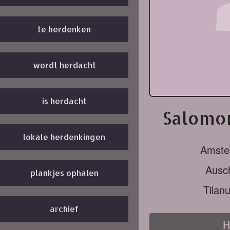
te herdenken
wordt herdacht
is herdacht
Salomon
lokale herdenkingen
Amste
Ausc
plankjes ophalen
Tilan
archief
H