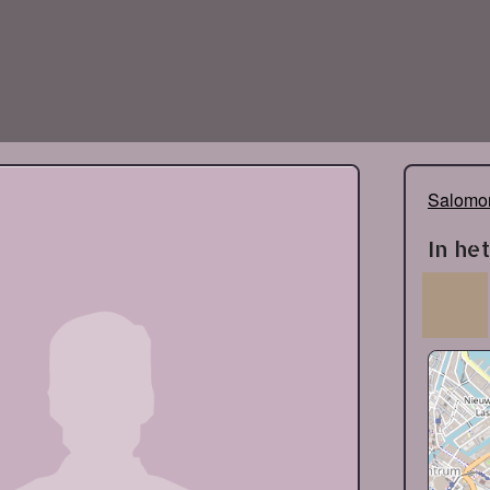
Salomon
In he