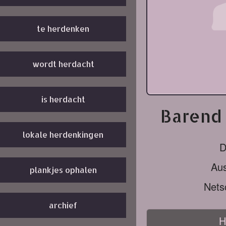
te herdenken
wordt herdacht
is herdacht
Barend 
lokale herdenkingen
D
Aus
plankjes ophalen
Nets
archief
H