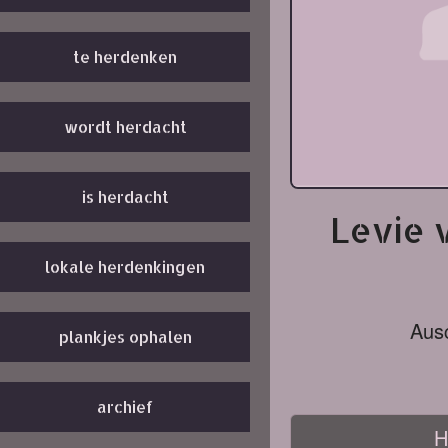
te herdenken
wordt herdacht
is herdacht
Levie 
lokale herdenkingen
Aus
plankjes ophalen
archief
H