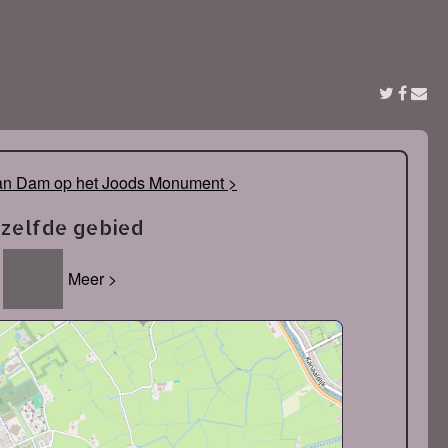
an Dam op het Joods Monument >
tzelfde gebied
Meer >