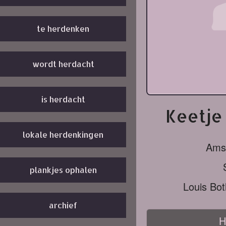
te herdenken
wordt herdacht
is herdacht
Keetje 
lokale herdenkingen
Ams
plankjes ophalen
Louis Bo
archief
H