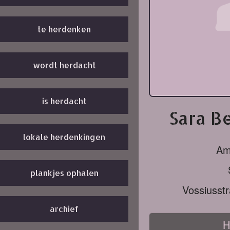
te herdenken
wordt herdacht
is herdacht
Sara B
lokale herdenkingen
Am
plankjes ophalen
Vossiusst
archief
H