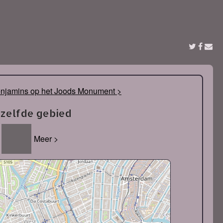
njamins op het Joods Monument >
tzelfde gebied
Meer >