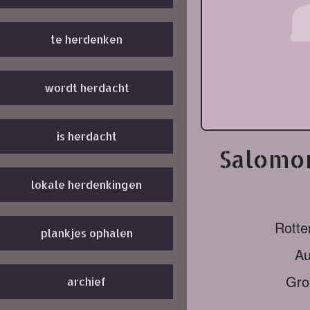
te herdenken
wordt herdacht
is herdacht
Salomo
lokale herdenkingen
Rott
plankjes ophalen
Au
Gro
archief