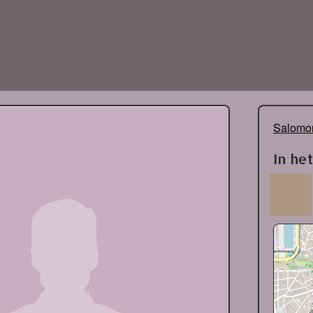
Salomon
In he