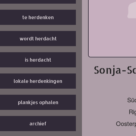
te herdenken
wordt herdacht
is herdacht
Sonja-S
lokale herdenkingen
Sü
plankjes ophalen
Ri
Ooster
archief