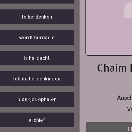
te herdenken
wordt herdacht
is herdacht
Chaim R
lokale herdenkingen
Ausch
plankjes ophalen
V
archief
H