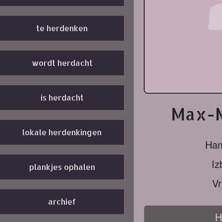
te herdenken
wordt herdacht
is herdacht
Max-M
lokale herdenkingen
Ha
Iz
plankjes ophalen
Vr
archief
H