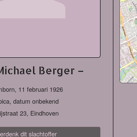
ichael Berger –
mborn,
11 februari 1926
bica, datum onbekend
ijstraat 23, Eindhoven
erdenk dit slachtoffer