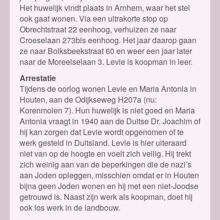
Het huwelijk vindt plaats in Arnhem, waar het stel
ook gaat wonen. Via een ultrakorte stop op
Obrechtstraat 22 eenhoog, verhuizen ze naar
Croeselaan 273bis eenhoog. Het jaar daarop gaan
ze naar Bolksbeekstraat 60 en weer een jaar later
naar de Moreelselaan 3. Levie is koopman in leer.
Arrestatie
Tijdens de oorlog wonen Levie en Maria Antonia in
Houten, aan de Odijkseweg H207a (nu:
Korenmolen 7). Hun huwelijk is niet goed en Maria
Antonia vraagt in 1940 aan de Duitse Dr. Joachim of
hij kan zorgen dat Levie wordt opgenomen of te
werk gesteld in Duitsland. Levie is hier uiteraard
niet van op de hoogte en voelt zich veilig. Hij trekt
zich weinig aan van de beperkingen die de nazi’s
aan Joden opleggen, misschien omdat er in Houten
bijna geen Joden wonen en hij met een niet-Joodse
getrouwd is. Naast zijn werk als koopman, doet hij
ook los werk in de landbouw.