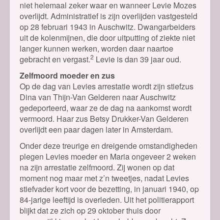
niet helemaal zeker waar en wanneer Levie Mozes
overlijdt. Administratief is zijn overlijden vastgesteld
op 28 februari 1943 in Auschwitz. Dwangarbeiders
uit de kolenmijnen, die door uitputting of ziekte niet
langer kunnen werken, worden daar naartoe
2
gebracht en vergast.
Levie is dan 39 jaar oud.
Zelfmoord moeder en zus
Op de dag van Levies arrestatie wordt zijn stiefzus
Dina van Thijn-Van Gelderen naar Auschwitz
gedeporteerd, waar ze de dag na aankomst wordt
vermoord. Haar zus Betsy Drukker-Van Gelderen
overlijdt een paar dagen later in Amsterdam.
Onder deze treurige en dreigende omstandigheden
plegen Levies moeder en Maria ongeveer 2 weken
na zijn arrestatie zelfmoord. Zij wonen op dat
moment nog maar met z’n tweetjes, nadat Levies
stiefvader kort voor de bezetting, in januari 1940, op
84-jarige leeftijd is overleden. Uit het politierapport
blijkt dat ze zich op 29 oktober thuis door