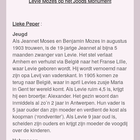
Levie Mozes op het Joods Monument
Lieke Peper
Jeugd
Als Jeannet Moses en Benjamin Mozes in augustus
1903 trouwen, is de 19-jarige Jeannet al bijna 5
maanden zwanger van Levie. Het stel verlaat
Arnhem en verhuist via België naar het Franse Lille,
waar Levie geboren wordt.
Hij wordt vernoemd naar
zijn opa Levij van vaderskant.
In 1905 komen ze
terug naar België, waar in april Levies zusje Maria
in Gent ter wereld komt. Als Levie ruim 4,5 is, krijgt
hij een broertje: Alexander. Het gezin woont dan
inmiddels al zo’n 2 jaar in Antwerpen. Hun vader is
5 jaar ouder dan zijn moeder en verdient de kost als
koopman (‘rondventer’). Als Levie 9 jaar oud is,
scheiden zijn ouders en krijgt zijn moeder de voogdij
over de kinderen.