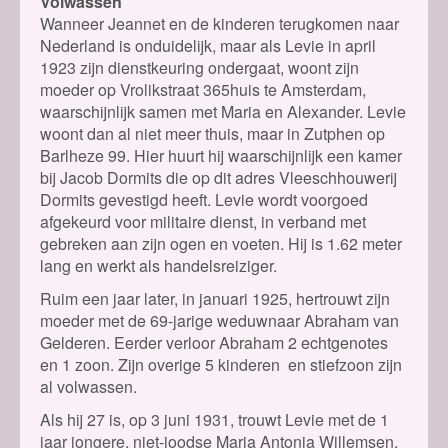
Volwassen
Wanneer Jeannet en de kinderen terugkomen naar
Nederland is onduidelijk, maar als Levie in april
1923 zijn dienstkeuring ondergaat, woont zijn
moeder op Vrolikstraat 365huis te Amsterdam,
waarschijnlijk samen met Maria en Alexander. Levie
woont dan al niet meer thuis, maar in Zutphen op
Barlheze 99. Hier huurt hij waarschijnlijk een kamer
bij Jacob Dormits die op dit adres Vleeschhouwerij
Dormits gevestigd heeft. Levie wordt voorgoed
afgekeurd voor militaire dienst, in verband met
gebreken aan zijn ogen en voeten. Hij is 1.62 meter
lang en werkt als handelsreiziger.
Ruim een jaar later, in januari 1925, hertrouwt zijn
moeder met de 69-jarige weduwnaar Abraham van
Gelderen. Eerder verloor Abraham 2 echtgenotes
en 1 zoon. Zijn overige 5 kinderen en stiefzoon zijn
al volwassen.
Als hij 27 is, op 3 juni 1931, trouwt Levie met de 1
jaar jongere, niet-joodse Maria Antonia Willemsen.