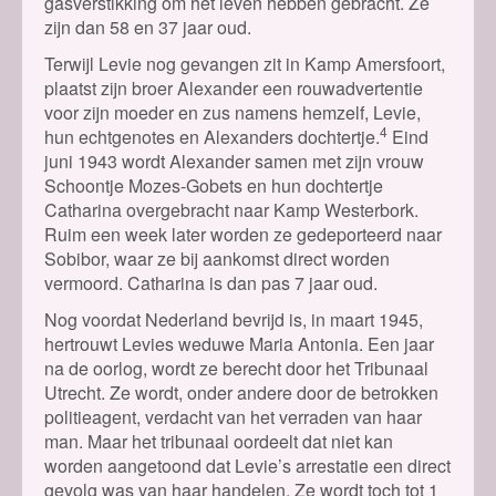
gasverstikking om het leven hebben gebracht. Ze
zijn dan 58 en 37 jaar oud.
Terwijl Levie nog gevangen zit in Kamp Amersfoort,
plaatst zijn broer Alexander een rouwadvertentie
voor zijn moeder en zus namens hemzelf, Levie,
4
hun echtgenotes en Alexanders dochtertje.
Eind
juni 1943 wordt Alexander samen met zijn vrouw
Schoontje Mozes-Gobets en hun dochtertje
Catharina overgebracht naar Kamp Westerbork.
Ruim een week later worden ze gedeporteerd naar
Sobibor, waar ze bij aankomst direct worden
vermoord. Catharina is dan pas 7 jaar oud.
Nog voordat Nederland bevrijd is, in maart 1945,
hertrouwt Levies weduwe Maria Antonia. Een jaar
na de oorlog, wordt ze berecht door het Tribunaal
Utrecht. Ze wordt, onder andere door de betrokken
politieagent, verdacht van het verraden van haar
man. Maar het tribunaal oordeelt dat niet kan
worden aangetoond dat Levie’s arrestatie een direct
gevolg was van haar handelen. Ze wordt toch tot 1