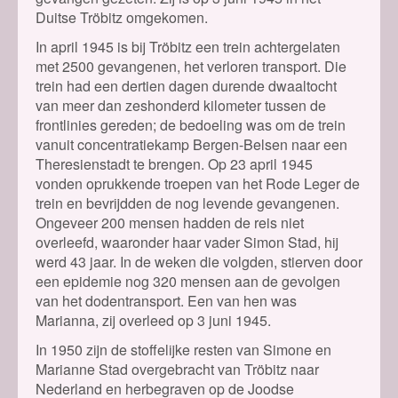
Duitse Tröbitz omgekomen.
In april 1945 is bij Tröbitz een trein achtergelaten
met 2500 gevangenen, het verloren transport. Die
trein had een dertien dagen durende dwaaltocht
van meer dan zeshonderd kilometer tussen de
frontlinies gereden; de bedoeling was om de trein
vanuit concentratiekamp Bergen-Belsen naar een
Theresienstadt te brengen.
Op 23 april 1945
vonden oprukkende troepen van het Rode Leger de
trein en bevrijdden de nog levende gevangenen.
Ongeveer 200 mensen hadden de reis niet
overleefd, waaronder haar vader Simon Stad, hij
werd 43 jaar. In de weken die volgden, stierven door
een epidemie nog 320 mensen aan de gevolgen
van het dodentransport. Een van hen was
Marianna, zij overleed op 3 juni 1945.
In 1950 zijn de stoffelijke resten van Simone en
Marianne Stad overgebracht van Tröbitz naar
Nederland en herbegraven op de Joodse