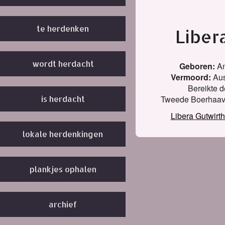
te herdenken
Liber
wordt herdacht
Geboren:
An
Vermoord:
Aus
Bereikte de
Tweede Boerhaave
is herdacht
Libera Gutwirt
lokale herdenkingen
plankjes ophalen
archief