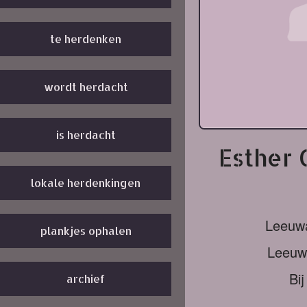
te herdenken
wordt herdacht
is herdacht
Esther
lokale herdenkingen
Leeuw
plankjes ophalen
Leeuw
Bi
archief