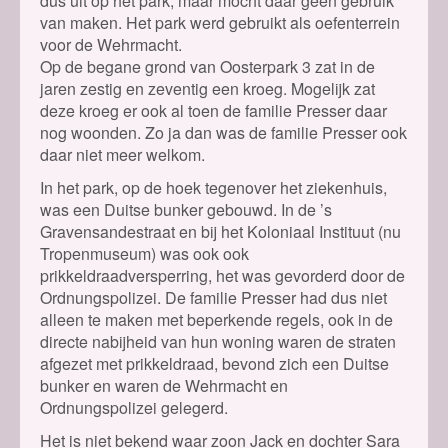
dus uit op het park, maar mocht daar geen gebruik
van maken. Het park werd gebruikt als oefenterrein
voor de Wehrmacht.
Op de begane grond van Oosterpark 3 zat in de
jaren zestig en zeventig een kroeg. Mogelijk zat
deze kroeg er ook al toen de familie Presser daar
nog woonden. Zo ja dan was de familie Presser ook
daar niet meer welkom.
In het park, op de hoek tegenover het ziekenhuis,
was een Duitse bunker gebouwd. In de ’s
Gravensandestraat en bij het Koloniaal Instituut (nu
Tropenmuseum) was ook ook
prikkeldraadversperring, het was gevorderd door de
Ordnungspolizei. De familie Presser had dus niet
alleen te maken met beperkende regels, ook in de
directe nabijheid van hun woning waren de straten
afgezet met prikkeldraad, bevond zich een Duitse
bunker en waren de Wehrmacht en
Ordnungspolizei gelegerd.
Het is niet bekend waar zoon Jack en dochter Sara