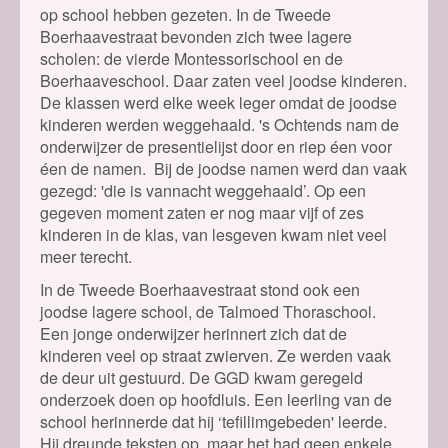
op school hebben gezeten. In de Tweede
Boerhaavestraat bevonden zich twee lagere
scholen: de vierde Montessorischool en de
Boerhaaveschool. Daar zaten veel joodse kinderen.
De klassen werd elke week leger omdat de joodse
kinderen werden weggehaald. 's Ochtends nam de
onderwijzer de presentielijst door en riep éen voor
éen de namen. Bij de joodse namen werd dan vaak
gezegd: 'die is vannacht weggehaald’. Op een
gegeven moment zaten er nog maar vijf of zes
kinderen in de klas, van lesgeven kwam niet veel
meer terecht.
In de Tweede Boerhaavestraat stond ook een
joodse lagere school, de Talmoed Thoraschool.
Een jonge onderwijzer herinnert zich dat de
kinderen veel op straat zwierven. Ze werden vaak
de deur uit gestuurd. De GGD kwam geregeld
onderzoek doen op hoofdluis. Een leerling van de
school herinnerde dat hij ‘tefillimgebeden' leerde.
Hij dreunde teksten op, maar het had geen enkele