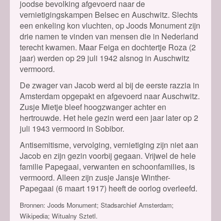
joodse bevolking afgevoerd naar de
vernietigingskampen Belsec en Auschwitz. Slechts
een enkeling kon vluchten, op Joods Monument zijn
drie namen te vinden van mensen die in Nederland
terecht kwamen. Maar Feiga en dochtertje Roza (2
jaar) werden op 29 juli 1942 alsnog in Auschwitz
vermoord.
De zwager van Jacob werd al bij de eerste razzia in
Amsterdam opgepakt en afgevoerd naar Auschwitz.
Zusje Mietje bleef hoogzwanger achter en
hertrouwde. Het hele gezin werd een jaar later op 2
juli 1943 vermoord in Sobibor.
Antisemitisme, vervolging, vernietiging zijn niet aan
Jacob en zijn gezin voorbij gegaan. Vrijwel de hele
familie Papegaai, verwanten en schoonfamilies, is
vermoord. Alleen zijn zusje Jansje Winther-
Papegaai (6 maart 1917) heeft de oorlog overleefd.
Bronnen: Joods Monument; Stadsarchief Amsterdam;
Wikipedia; Witualny Sztetl.