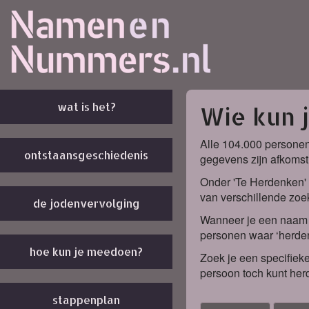
wat is het?
Wie kun 
Alle 104.000 personen
ontstaansgeschiedenis
gegevens zijn afkomst
Onder 'Te Herdenken' 
van verschillende zoek
de jodenvervolging
Wanneer je een naam k
personen waar ‘herden
hoe kun je meedoen?
Zoek je een specifieke
persoon toch kunt her
stappenplan