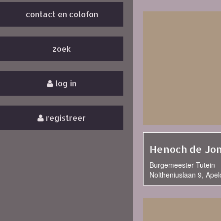
contact en colofon
zoek
log in
registreer
Henoch de Jo
Burgemeester Tutein
Noltheniuslaan 9, Ape