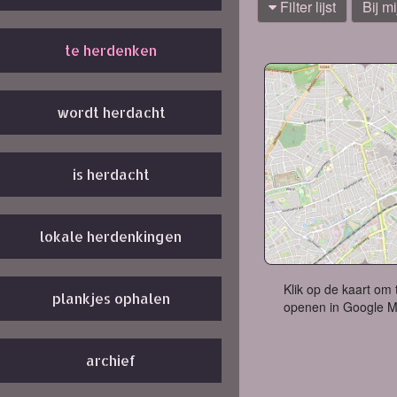
Filter lijst
Bij mi
te herdenken
wordt herdacht
is herdacht
lokale herdenkingen
Klik op de kaart om 
plankjes ophalen
openen in Google 
archief