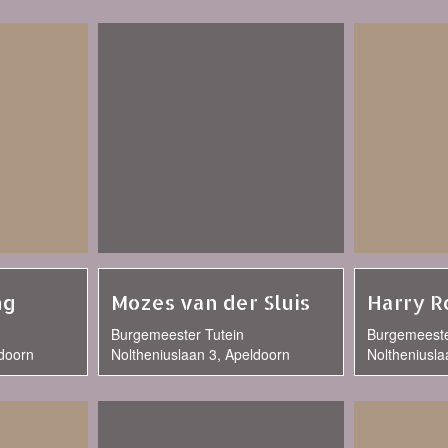
ng
Mozes van der Sluis
Harry R
Burgemeester Tutein
Burgemeeste
ldoorn
Noltheniuslaan 3, Apeldoorn
Noltheniusla