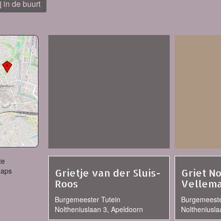
j in de buurt
te
Maps
Grietje van der Sluis-
Griet N
Roos
Vellem
Burgemeester Tutein
Burgemeeste
Noltheniuslaan 3, Apeldoorn
Noltheniusla