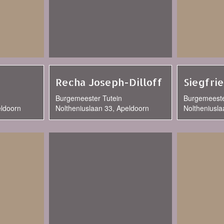
Recha Joseph-Dilloff
Siegfri
Burgemeester Tutein
Burgemeeste
eldoorn
Noltheniuslaan 33, Apeldoorn
Noltheniusla