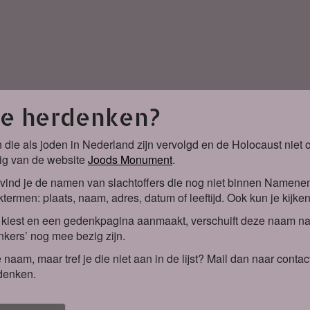
je herdenken?
 die als joden in Nederland zijn vervolgd en de Holocaust nie
ig van de website
Joods Monument
.
vind je de namen van slachtoffers die nog niet binnen Namene
termen: plaats, naam, adres, datum of leeftijd. Ook kun je kijke
iest en een gedenkpagina aanmaakt, verschuift deze naam naa
kers’ nog mee bezig zijn.
 naam, maar tref je die niet aan in de lijst? Mail dan naar co
denken.