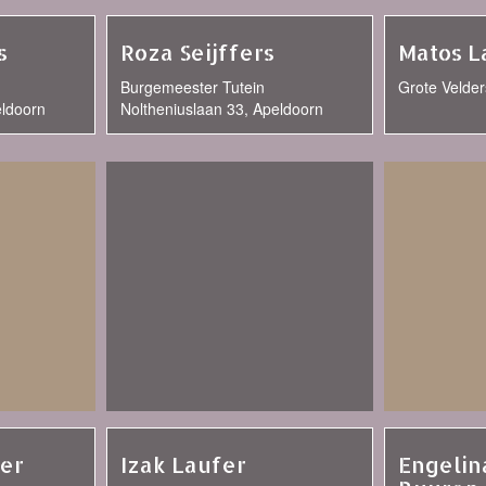
s
Roza Seijffers
Matos L
Burgemeester Tutein
Grote Velder
eldoorn
Noltheniuslaan 33, Apeldoorn
er
Izak Laufer
Engelin