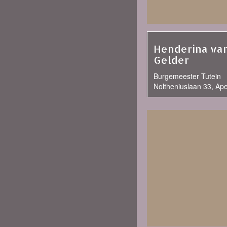
Henderina va
Gelder
Burgemeester Tutein
Noltheniuslaan 33, Ap