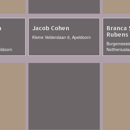
n
Jacob Cohen
Branca 
Rubens
Kleine Velderslaan 6, Apeldoorn
Burgemeeste
eldoorn
Noltheniusla