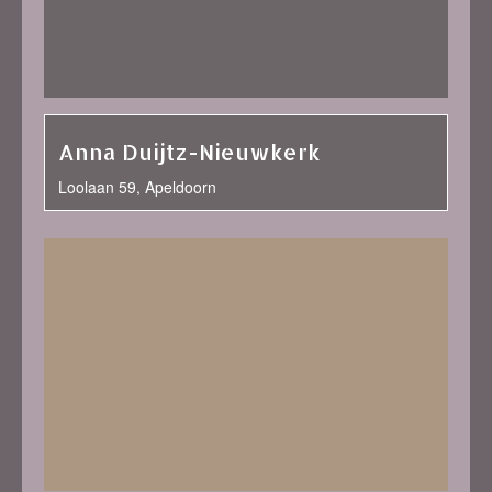
Anna Duijtz-Nieuwkerk
Loolaan 59, Apeldoorn