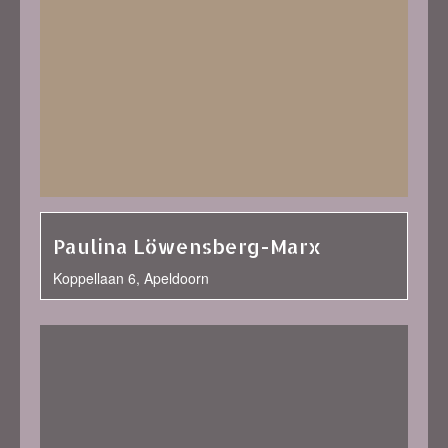
Paulina Löwensberg-Marx
Koppellaan 6, Apeldoorn