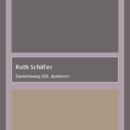
Ruth Schäfer
Zwolscheweg 526, Apeldoorn