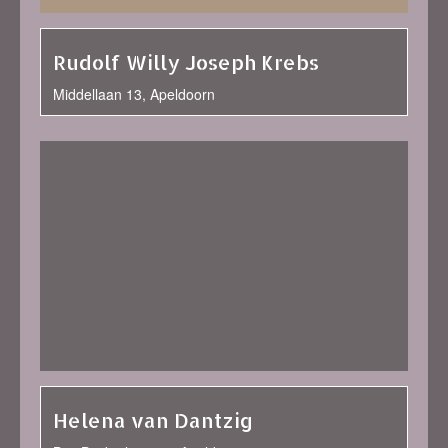
Rudolf Willy Joseph Krebs
Middellaan 13, Apeldoorn
Helena van Dantzig