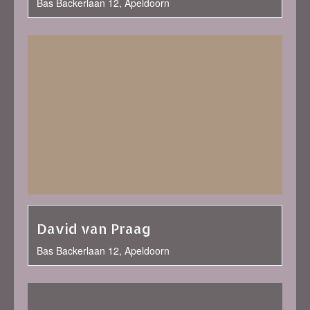
Bas Backerlaan 12, Apeldoorn
David van Praag
Bas Backerlaan 12, Apeldoorn