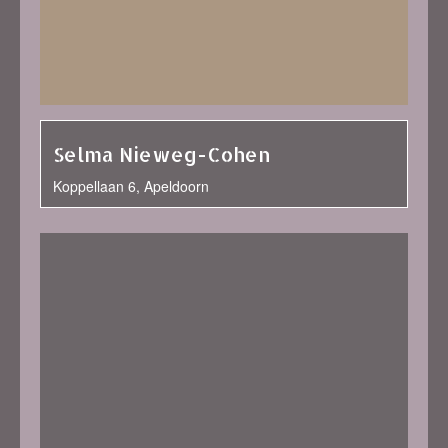
Selma Nieweg-Cohen
Koppellaan 6, Apeldoorn