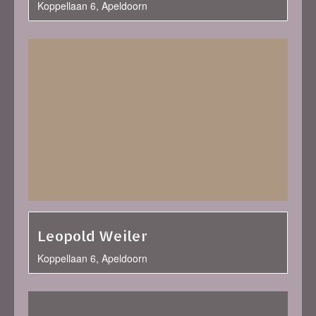
Koppellaan 6, Apeldoorn
Leopold Weiler
Koppellaan 6, Apeldoorn