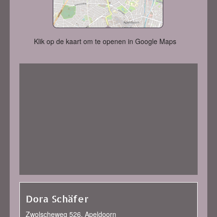
Klik op de kaart om te openen in Google Maps
Dora Schäfer
Zwolscheweg 526, Apeldoorn