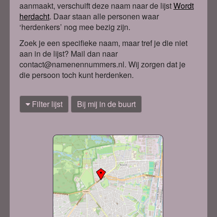
aanmaakt, verschuift deze naam naar de lijst
Wordt
herdacht
. Daa
r staan alle personen waar
‘herdenkers’ nog mee bezig zijn.
Zoek je een specifieke naam, maar tref je die niet
aan in de lijst? Mail dan naar
contact@namenennummers.nl. Wij zorgen dat je
die persoon toch kunt herdenken.
Filter lijst
Bij mij in de buurt