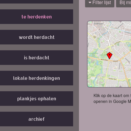
Filter lijst
Bij mi
te herdenken
wordt herdacht
is herdacht
lokale herdenkingen
Klik op de kaart om 
plankjes ophalen
openen in Google 
archief