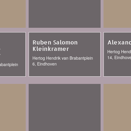
Ruben Salomon
Alexand
-
Kleinkramer
Hertog Hendr
r
14, Eindhov
Hertog Hendrik van Brabantplein
6, Eindhoven
abantplein