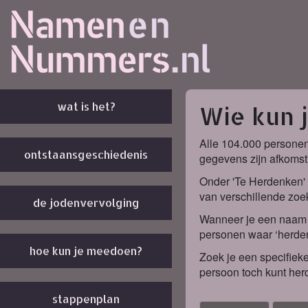
wat is het?
Wie kun 
Alle 104.000 personen
ontstaansgeschiedenis
gegevens zijn afkomst
Onder 'Te Herdenken' 
van verschillende zoek
de jodenvervolging
Wanneer je een naam k
personen waar ‘herden
hoe kun je meedoen?
Zoek je een specifieke
persoon toch kunt her
stappenplan