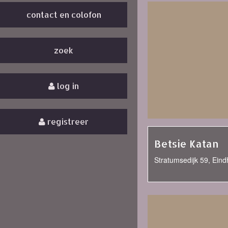
contact en colofon
zoek
log in
registreer
Betsie Katan
Stratumsedijk 59, Ein