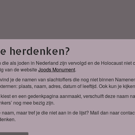
je herdenken?
 die als joden in Nederland zijn vervolgd en de Holocaust nie
ig van de website
Joods Monument
.
vind je de namen van slachtoffers die nog niet binnen Namene
termen: plaats, naam, adres, datum of leeftijd. Ook kun je kijke
iest en een gedenkpagina aanmaakt, verschuift deze naam naa
kers’ nog mee bezig zijn.
 naam, maar tref je die niet aan in de lijst? Mail dan naar co
denken.