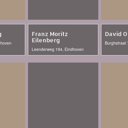
g
Franz Moritz
David 
Eilenberg
dhoven
Burghstraat 
Leenderweg 194, Eindhoven