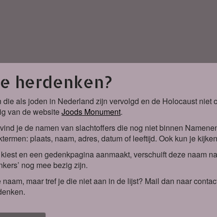
je herdenken?
 die als joden in Nederland zijn vervolgd en de Holocaust nie
ig van de website
Joods Monument
.
vind je de namen van slachtoffers die nog niet binnen Namene
termen: plaats, naam, adres, datum of leeftijd. Ook kun je kijke
iest en een gedenkpagina aanmaakt, verschuift deze naam naa
kers’ nog mee bezig zijn.
 naam, maar tref je die niet aan in de lijst? Mail dan naar co
denken.