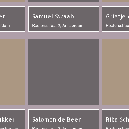
er
Samuel Swaab
Grietje
erdam
Roetersstraat 2, Amsterdam
Roetersstra
ukker
Salomon de Beer
Rika Sc
 Amsterdam
Roetersstraat 2, Amsterdam
Roetersstra