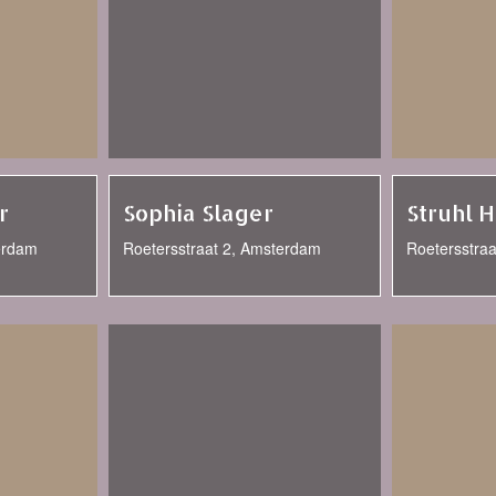
r
Sophia Slager
Struhl H
erdam
Roetersstraat 2, Amsterdam
Roetersstra