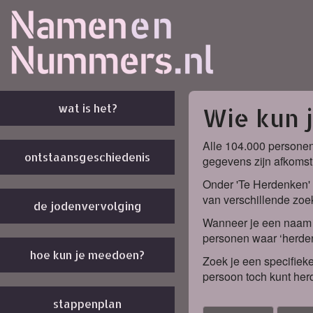
wat is het?
Wie kun 
Alle 104.000 personen
ontstaansgeschiedenis
gegevens zijn afkomst
Onder 'Te Herdenken' 
van verschillende zoek
de jodenvervolging
Wanneer je een naam k
personen waar ‘herden
hoe kun je meedoen?
Zoek je een specifieke
persoon toch kunt her
stappenplan