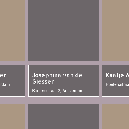
ver
Josephina van de
Kaatje 
Giessen
erdam
Roetersstra
Roetersstraat 2, Amsterdam