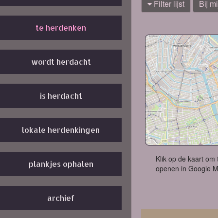
Filter lijst
Bij mi
te herdenken
wordt herdacht
is herdacht
lokale herdenkingen
Klik op de kaart om 
plankjes ophalen
openen in Google 
archief