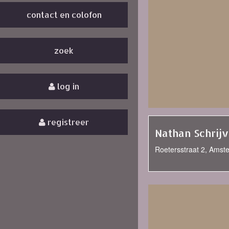
contact en colofon
zoek
log in
registreer
Nathan Schrij
Roetersstraat 2, Amst