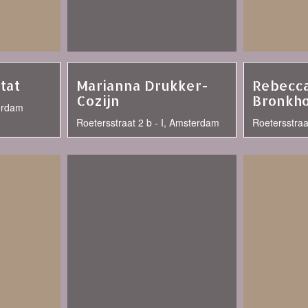
tat
Marianna Drukker-
Rebecc
Cozijn
Bronkho
erdam
Roetersstraat 2 b - I, Amsterdam
Roetersstra