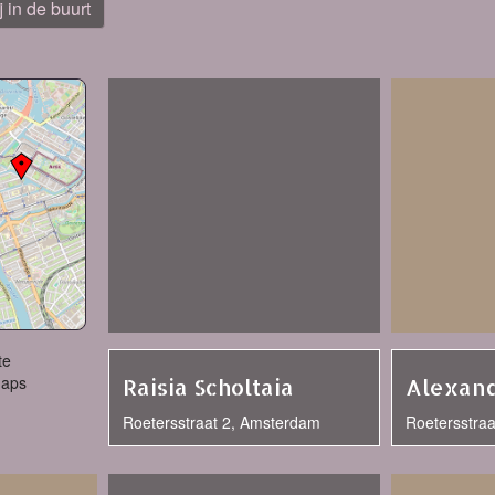
j in de buurt
te
Maps
Raisia Scholtaia
Alexand
Roetersstraat 2, Amsterdam
Roetersstra