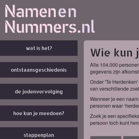
wat is het?
Wie kun 
Alle 104.000 personen
ontstaansgeschiedenis
gegevens zijn afkomst
Onder 'Te Herdenken' 
van verschillende zoek
de jodenvervolging
Wanneer je een naam k
personen waar ‘herden
hoe kun je meedoen?
Zoek je een specifieke
persoon toch kunt her
stappenplan