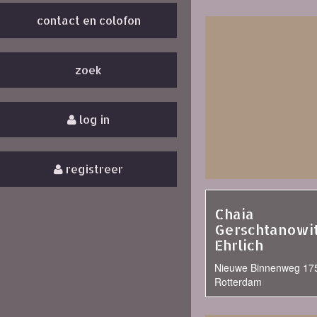
contact en colofon
zoek
log in
registreer
Chaia
Gerschtanowi
Ehrlich
Nieuwe Binnenweg 175
Rotterdam