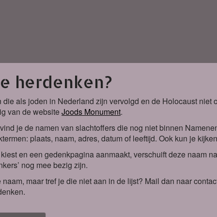
je herdenken?
 die als joden in Nederland zijn vervolgd en de Holocaust nie
ig van de website
Joods Monument
.
vind je de namen van slachtoffers die nog niet binnen Namene
termen: plaats, naam, adres, datum of leeftijd. Ook kun je kijke
iest en een gedenkpagina aanmaakt, verschuift deze naam naa
kers’ nog mee bezig zijn.
 naam, maar tref je die niet aan in de lijst? Mail dan naar co
denken.