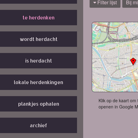
Filter lijst
Bij mi
te herdenken
wordt herdacht
is herdacht
lokale herdenkingen
Klik op de kaart om 
plankjes ophalen
openen in Google 
archief