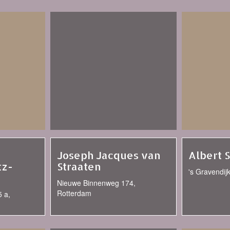
Joseph Jacques van
Albert 
tz-
Straaten
's Gravendij
Nieuwe Binnenweg 174,
Rotterdam
 a,