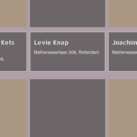
 Kets
Levie Knap
Joachi
Mathenesserlaan 208, Rotterdam
Mathenesser
46,