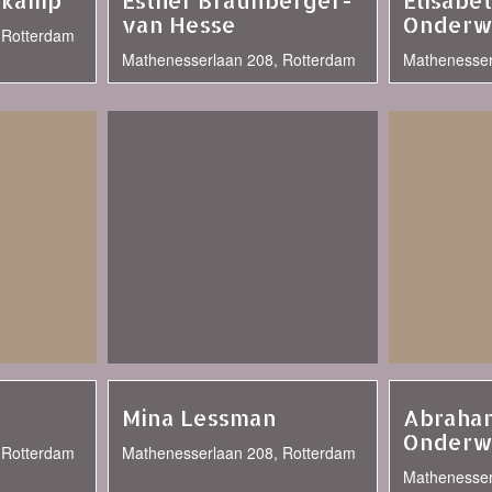
enkamp
Esther Braunberger-
Elisabe
van Hesse
Onderw
 Rotterdam
Mathenesserlaan 208, Rotterdam
Mathenesser
Mina Lessman
Abraha
Onderw
 Rotterdam
Mathenesserlaan 208, Rotterdam
Mathenesser