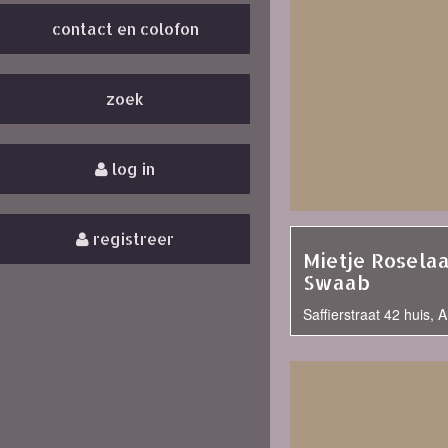
contact en colofon
zoek
log in
registreer
Mietje Rosela
Swaab
Saffierstraat 42 huis,