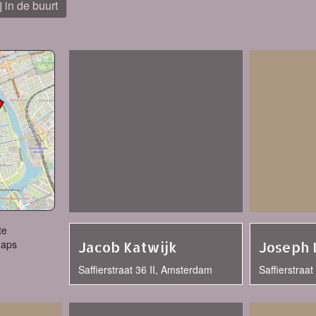
j in de buurt
te
Maps
Jacob Katwijk
Joseph
Saffierstraat 36 II, Amsterdam
Saffierstraa