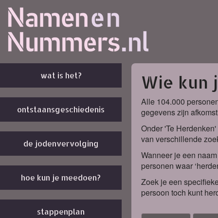
wat is het?
Wie kun 
Alle 104.000 personen
ontstaansgeschiedenis
gegevens zijn afkomst
Onder 'Te Herdenken' 
van verschillende zoek
de jodenvervolging
Wanneer je een naam k
personen waar ‘herden
hoe kun je meedoen?
Zoek je een specifieke
persoon toch kunt her
stappenplan