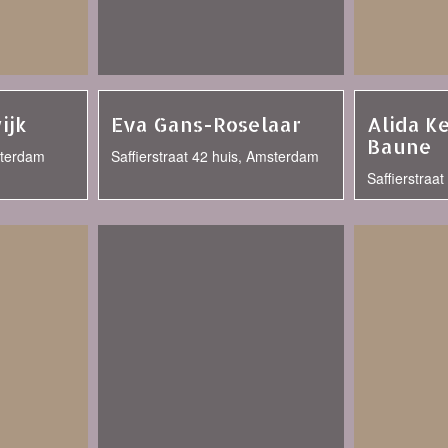
ijk
Eva Gans-Roselaar
Alida K
Baune
msterdam
Saffierstraat 42 huis, Amsterdam
Saffierstraa