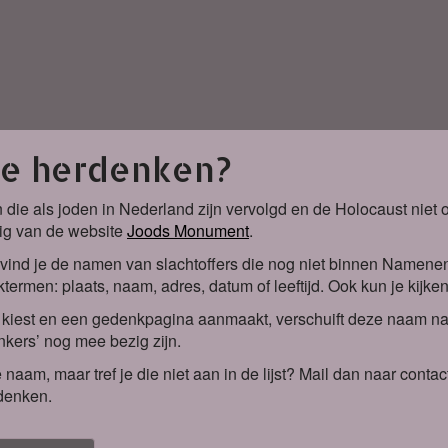
je herdenken?
 die als joden in Nederland zijn vervolgd en de Holocaust nie
ig van de website
Joods Monument
.
vind je de namen van slachtoffers die nog niet binnen Namene
termen: plaats, naam, adres, datum of leeftijd. Ook kun je kijke
iest en een gedenkpagina aanmaakt, verschuift deze naam naa
kers’ nog mee bezig zijn.
 naam, maar tref je die niet aan in de lijst? Mail dan naar co
denken.