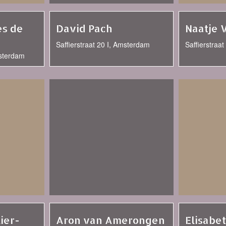
s de
David Pach
Naatje 
Saffierstraat 20 I, Amsterdam
Saffierstraa
msterdam
lier-
Aron van Amerongen
Elisabe