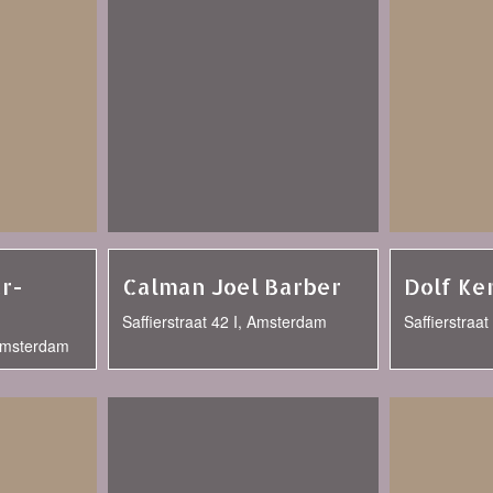
ar-
Calman Joel Barber
Dolf Ke
Saffierstraat 42 I, Amsterdam
Saffierstraa
 Amsterdam