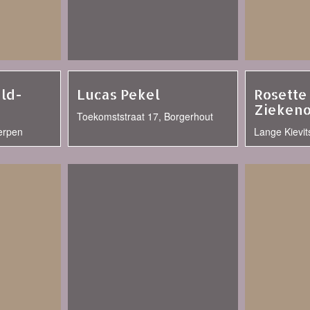
ld-
Lucas Pekel
Rosette
Zieken
Toekomststraat 17, Borgerhout
erpen
Lange Kievit