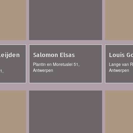
Leijden
Salomon Elsas
Louis G
Plantin en Moretuslei 51,
Lange van R
Antwerpen
Antwerpen
1,