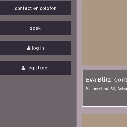
contact en colofon
zoek
log in
registreer
Eva Blitz-Con
Simonsstraat 36, Antw