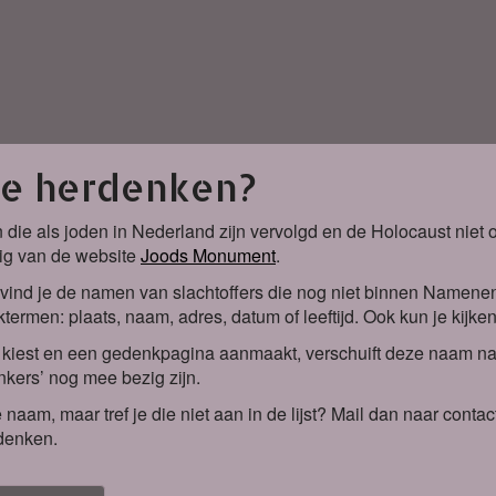
je herdenken?
 die als joden in Nederland zijn vervolgd en de Holocaust nie
ig van de website
Joods Monument
.
vind je de namen van slachtoffers die nog niet binnen Namene
termen: plaats, naam, adres, datum of leeftijd. Ook kun je kijke
iest en een gedenkpagina aanmaakt, verschuift deze naam naa
kers’ nog mee bezig zijn.
 naam, maar tref je die niet aan in de lijst? Mail dan naar co
denken.