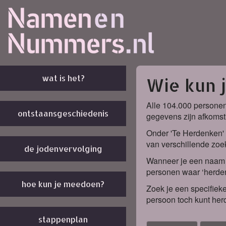
wat is het?
Wie kun 
Alle 104.000 personen
ontstaansgeschiedenis
gegevens zijn afkomst
Onder 'Te Herdenken' 
van verschillende zoek
de jodenvervolging
Wanneer je een naam k
personen waar ‘herden
hoe kun je meedoen?
Zoek je een specifieke
persoon toch kunt her
stappenplan