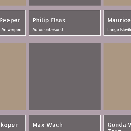
-Peeper
Philip Elsas
Maurice
I, Antwerpen
Adres onbekend
Lange Kievit
ekoper
Max Wach
Gonda 