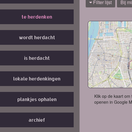
Filter lijst
Bij mi
te herdenken
wordt herdacht
is herdacht
lokale herdenkingen
Klik op de kaart om 
plankjes ophalen
openen in Google 
archief