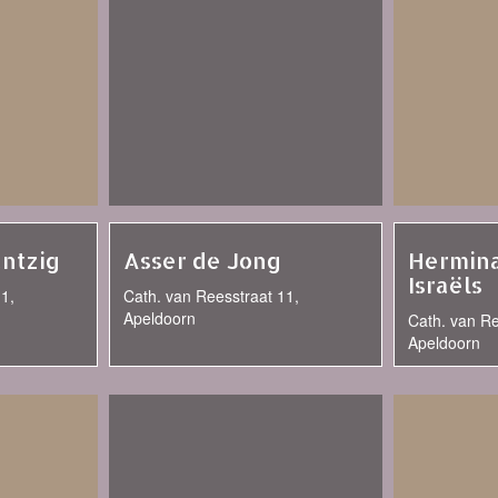
ntzig
Asser de Jong
Hermin
Israëls
1,
Cath. van Reesstraat 11,
Apeldoorn
Cath. van Re
Apeldoorn