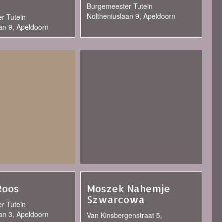
Burgemeester Tutein
Noltheniuslaan 9, Apeldoorn
r Tutein
an 9, Apeldoorn
Roos
Moszek Nahemje
Szwarcowa
r Tutein
an 3, Apeldoorn
Van Kinsbergenstraat 5,