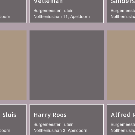
Velleman
Sanders
Burgemeester Tutein
Burgemeeste
ldoorn
Noltheniuslaan 11, Apeldoorn
Noltheniusla
 Sluis
Harry Roos
Alfred 
Burgemeester Tutein
Burgemeeste
ldoorn
Noltheniuslaan 3, Apeldoorn
Noltheniusla