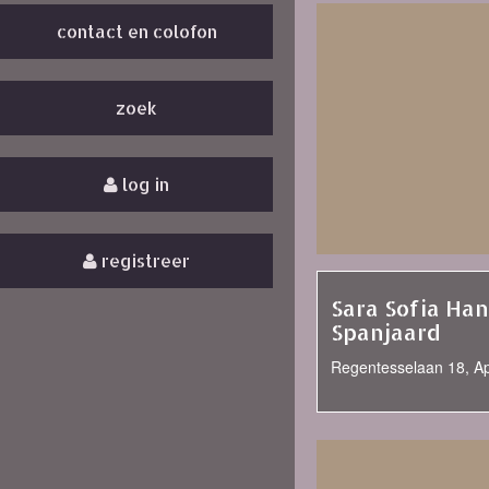
contact en colofon
zoek
log in
registreer
Sara Sofia Han
Spanjaard
Regentesselaan 18, A