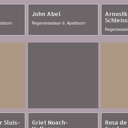
John Abel
Arnostk
Schleiss
eldoorn
Regentesselaan 9, Apeldoorn
Regentessel
r Sluis-
Griet Noach-
Rosa de