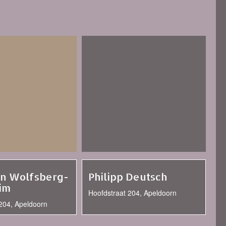
n Wolfsberg-
Philipp Deutsch
im
Hoofdstraat 204, Apeldoorn
204, Apeldoorn