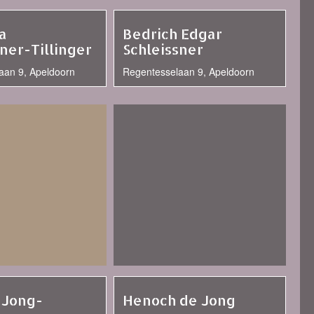
a
Bedrich Edgar
ner-Tillinger
Schleissner
aan 9, Apeldoorn
Regentesselaan 9, Apeldoorn
 Jong-
Henoch de Jong