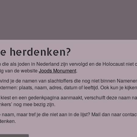
je herdenken?
 die als joden in Nederland zijn vervolgd en de Holocaust nie
ig van de website
Joods Monument
.
vind je de namen van slachtoffers die nog niet binnen Namene
termen: plaats, naam, adres, datum of leeftijd. Ook kun je kijke
iest en een gedenkpagina aanmaakt, verschuift deze naam naa
kers’ nog mee bezig zijn.
 naam, maar tref je die niet aan in de lijst? Mail dan naar co
denken.