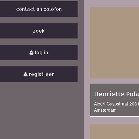
contact en colofon
zoek
log in
registreer
Henriette Pol
Albert Cuypstraat 203 f 
Amsterdam