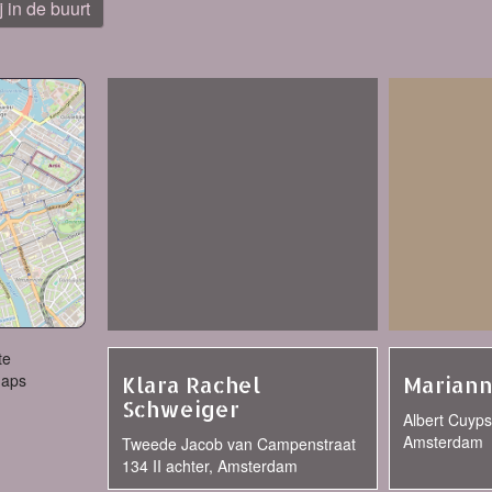
j in de buurt
te
Maps
Klara Rachel
Mariann
Schweiger
Albert Cuypst
Amsterdam
Tweede Jacob van Campenstraat
134 II achter, Amsterdam