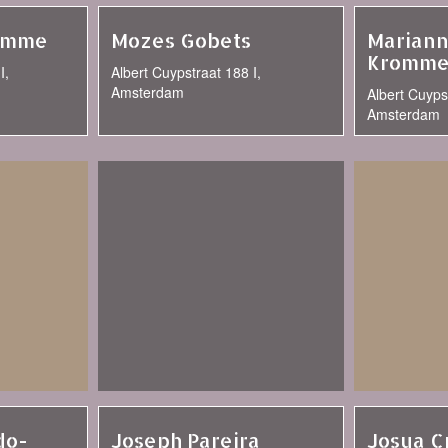
omme
Mozes Gobets
Mariann
Kromme
I,
Albert Cuypstraat 188 I,
Amsterdam
Albert Cuypst
Amsterdam
do-
Joseph Pareira
Josua 