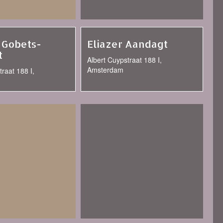
 Gobets-
Eliazer Aandagt
t
Albert Cuypstraat 188 I,
Amsterdam
traat 188 I,