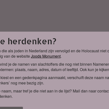
je herdenken?
 die als joden in Nederland zijn vervolgd en de Holocaust nie
ig van de website
Joods Monument
.
vind je de namen van slachtoffers die nog niet binnen Namene
termen: plaats, naam, adres, datum of leeftijd. Ook kun je kijke
iest en een gedenkpagina aanmaakt, verschuift deze naam naa
kers’ nog mee bezig zijn.
 naam, maar tref je die niet aan in de lijst? Mail dan naar co
denken.