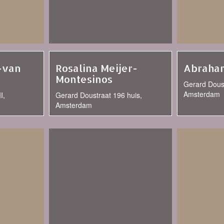
-van
Rosalina Meijer-
Abraham
Montesinos
Gerard Doust
Amsterdam
I,
Gerard Doustraat 196 huis,
Amsterdam