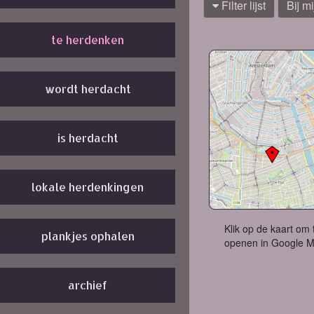
Filter lijst
Bij mi
te herdenken
wordt herdacht
is herdacht
lokale herdenkingen
Klik op de kaart om 
plankjes ophalen
openen in Google 
archief