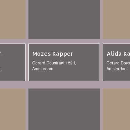
r-
Mozes Kapper
Alida K
Gerard Doustraat 182 I,
Gerard Doust
Amsterdam
Amsterdam
,