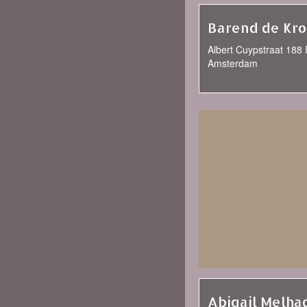
Barend de Kr
Albert Cuypstraat 188 I
Amsterdam
Abigail Melha