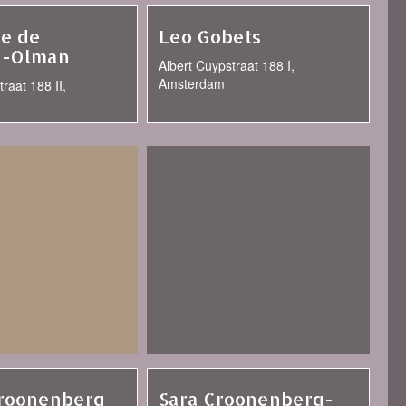
e de
Leo Gobets
-Olman
Albert Cuypstraat 188 I,
Amsterdam
raat 188 II,
Croonenberg
Sara Croonenberg-