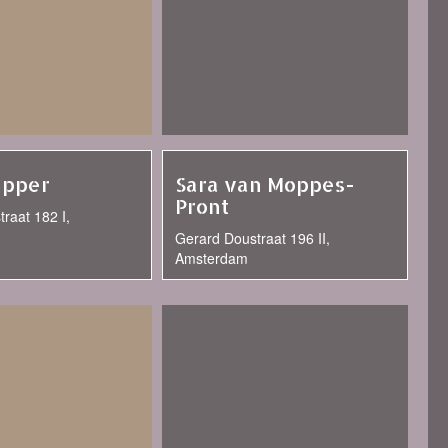
apper
Sara van Moppes-
Pront
raat 182 I,
Gerard Doustraat 196 II,
Amsterdam