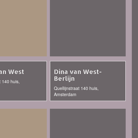
an West
Dina van West-
Berlijn
t 140 huis,
Quellijnstraat 140 huis,
Amsterdam