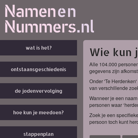
wat is het?
Wie kun 
Alle 104.000 personen
ontstaansgeschiedenis
gegevens zijn afkomst
Onder 'Te Herdenken' 
van verschillende zoek
de jodenvervolging
Wanneer je een naam k
personen waar ‘herden
hoe kun je meedoen?
Zoek je een specifieke
persoon toch kunt her
stappenplan