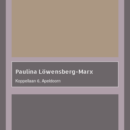
Paulina Löwensberg-Marx
Koppellaan 6, Apeldoorn