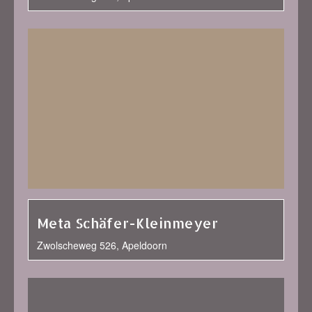
Meta Schäfer-Kleinmeyer
Zwolscheweg 526, Apeldoorn