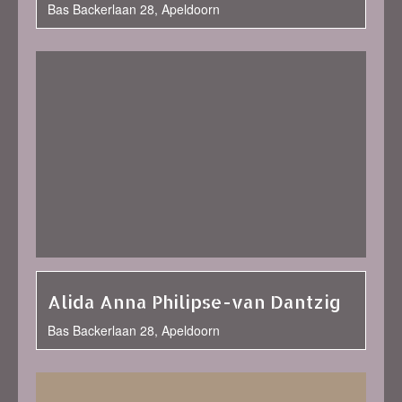
Bas Backerlaan 28, Apeldoorn
Alida Anna Philipse-van Dantzig
Bas Backerlaan 28, Apeldoorn