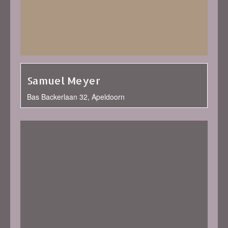
Samuel Meyer
Bas Backerlaan 32, Apeldoorn