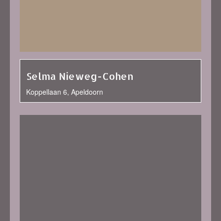
Selma Nieweg-Cohen
Koppellaan 6, Apeldoorn