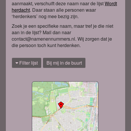
aanmaakt, verschuift deze naam naar de lijst
Wordt
herdacht
. Daa
r staan alle personen waar
‘herdenkers’ nog mee bezig zijn.
Zoek je een specifieke naam, maar tref je die niet
aan in de lijst? Mail dan naar
contact@namenennummers.nl. Wij zorgen dat je
die persoon toch kunt herdenken.
Filter lijst
Bij mij in de buurt