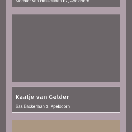
Meester van Hasseltlaan 67, Apeldoorn
Kaatje van Gelder
Bas Backerlaan 3, Apeldoorn