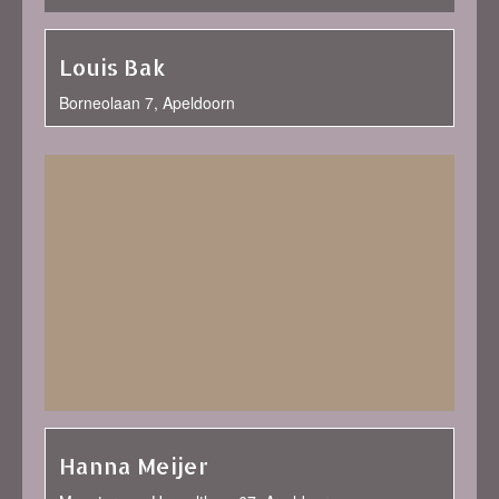
Louis Bak
Borneolaan 7, Apeldoorn
Hanna Meijer