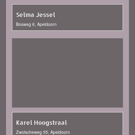
Selma Jessel
Bosweg 6, Apeldoorn
Karel Hoogstraal
Zwolscheweg 55, Apeldoorn