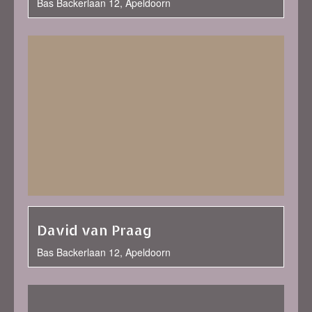
Bas Backerlaan 12, Apeldoorn
David van Praag
Bas Backerlaan 12, Apeldoorn