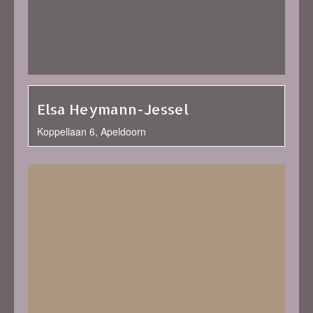
Elsa Heymann-Jessel
Koppellaan 6, Apeldoorn