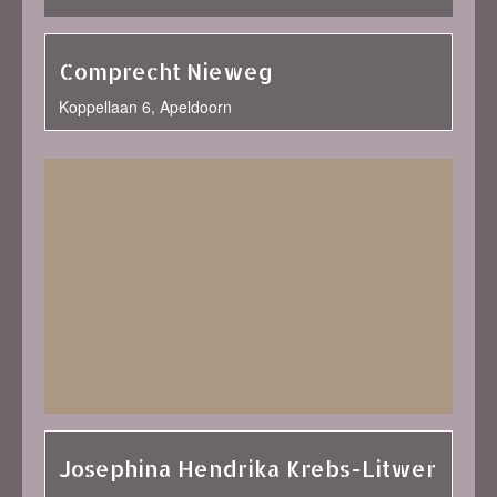
Comprecht Nieweg
Koppellaan 6, Apeldoorn
Josephina Hendrika Krebs-Litwer