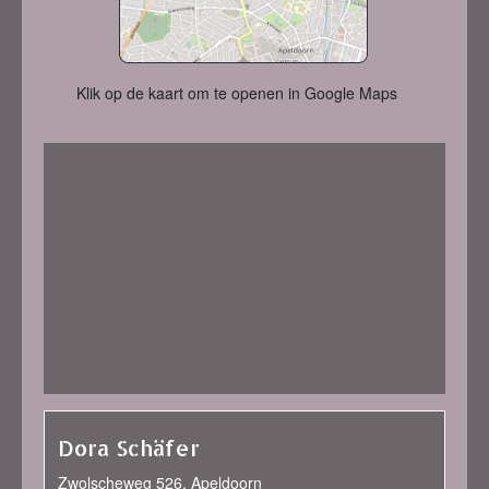
Klik op de kaart om te openen in Google Maps
Dora Schäfer
Zwolscheweg 526, Apeldoorn