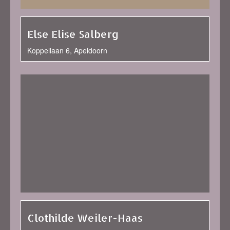
Else Elise Salberg
Koppellaan 6, Apeldoorn
Clothilde Weiler-Haas