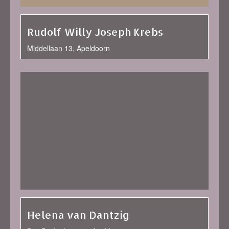
Rudolf Willy Joseph Krebs
Middellaan 13, Apeldoorn
Helena van Dantzig